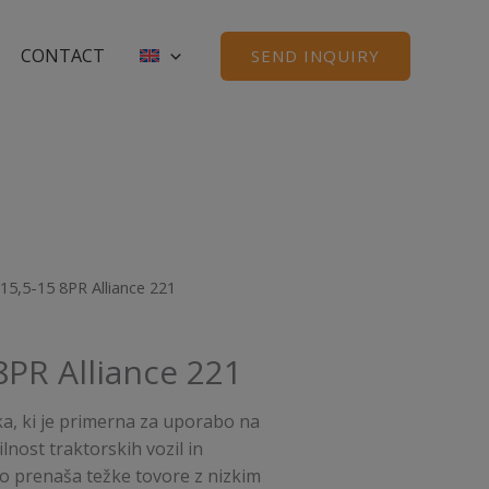
CONTACT
SEND INQUIRY
 15,5-15 8PR Alliance 221
8PR Alliance 221
ka, ki je primerna za uporabo na
ilnost traktorskih vozil in
o prenaša težke tovore z nizkim