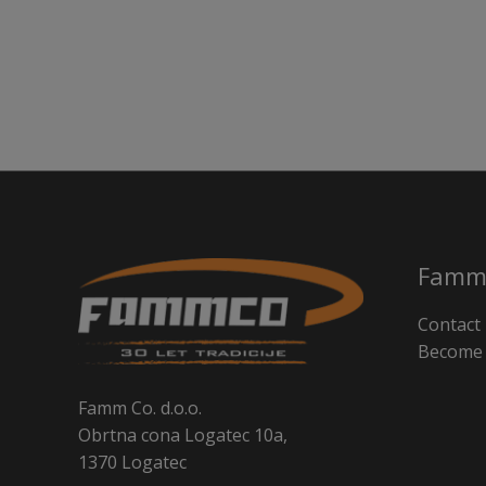
Famm
Contact
Become 
Famm Co. d.o.o.
Obrtna cona Logatec 10a,
1370 Logatec