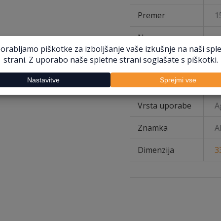
Premer
1
Namen
D
uporabe
Vrsta
D
pnevmatike
Vrsta uporabe
A
Znamka
A
Dimenzija
3