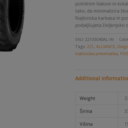
polnilnim tlakom in kota
tako, da minimalizira ško
Najlonska karkasa in p
podaljšujeta življenjsko 
SKU:
22103040AL-IN
Cate
Tags:
221
,
ALLIANCE
,
Diago
traktorska pnevmatika
,
POG
Additional informatio
Weight
3
Širina
3
Višina
1