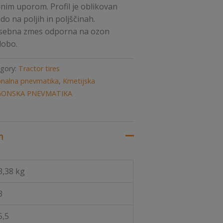
lnim uporom. Profil je oblikovan
do na poljih in poljščinah.
osebna zmes odporna na ozon
dobo.
gory:
Tractor tires
nalna pnevmatika
,
Kmetijska
ONSKA PNEVMATIKA
n
3,38 kg
3
5,5