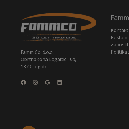
Famm
Kontakt
Postanit
Zaposlit
Politika
Famm Co. d.o.o.
Obrtna cona Logatec 10a,
1370 Logatec