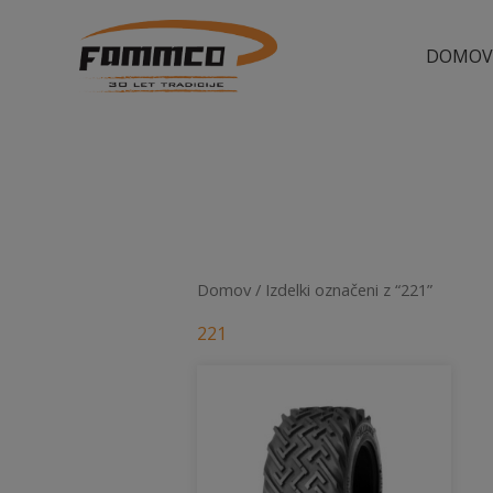
Skip
to
DOMO
content
Domov
/ Izdelki označeni z “221”
221