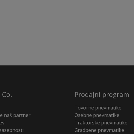
 Co.
Prodajni program
Tovorne pnevmatike
e naš partner
Osebne pnevmatike
ev
Traktorske pnevmatike
 zasebnosti
Gradbene pnevmatike