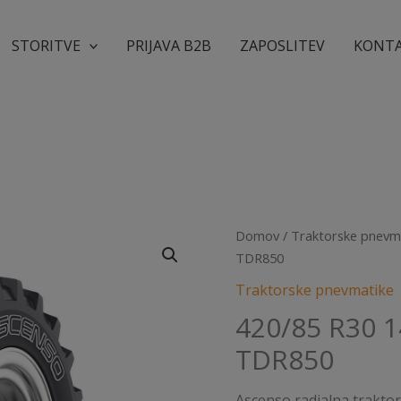
STORITVE
PRIJAVA B2B
ZAPOSLITEV
KONT
Domov
/
Traktorske pnevm
TDR850
Traktorske pnevmatike
420/85 R30 
TDR850
Ascenso radialna trakto