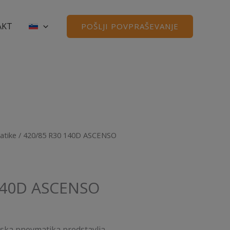
AKT
POŠLJI POVPRAŠEVANJE
atike
/ 420/85 R30 140D ASCENSO
140D ASCENSO
rska pnevmatika predstavlja