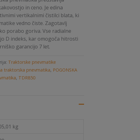
akovostjo in ceno. Je edina
nimi vertikalnimi čistilci blata, ki
atike vedno čiste. Zagotavlj
ko porabo goriva. Vse radialne
o D indeks, kar omogoča hitrosti
niško garancijo 7 let.
ija:
Traktorske pnevmatike
a traktorska pnevmatika
,
POGONSKA
evmatika
,
TDR850
05,01 kg