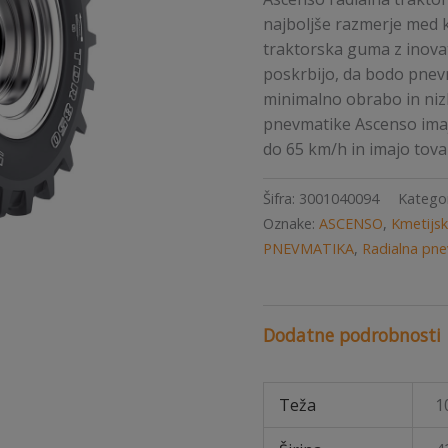
najboljše razmerje med k
traktorska guma z inovativ
poskrbijo, da bodo pnevm
minimalno obrabo in niz
pnevmatike Ascenso imaj
do 65 km/h in imajo tovar
Šifra:
3001040094
Kategor
Oznake:
ASCENSO
,
Kmetijsk
PNEVMATIKA
,
Radialna pn
Dodatne podrobnosti
Teža
1