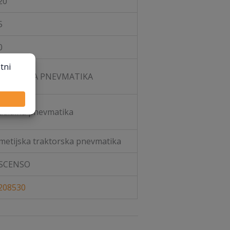
20
5
0
OGONSKA PNEVMATIKA
adialna pnevmatika
metijska traktorska pnevmatika
SCENSO
208530