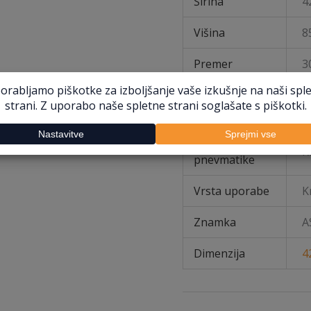
Širina
4
Višina
8
Premer
3
Namen
P
uporabe
Vrsta
R
pnevmatike
Vrsta uporabe
K
Znamka
A
Dimenzija
4