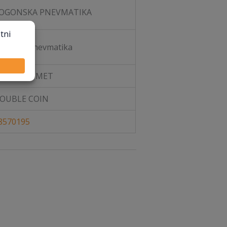
OGONSKA PNEVMATIKA
adialna pnevmatika
EGIO PROMET
OUBLE COIN
8570195