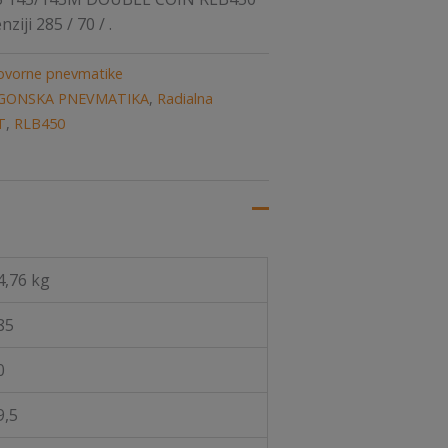
iji 285 / 70 / .
ovorne pnevmatike
GONSKA PNEVMATIKA
,
Radialna
T
,
RLB450
4,76 kg
85
0
9,5