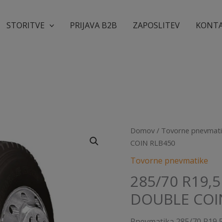
STORITVE
PRIJAVA B2B
ZAPOSLITEV
KONT
Domov
/
Tovorne pnevmat
COIN RLB450
Tovorne pnevmatike
285/70 R19,
DOUBLE COI
Pnevmatika 285/70 R19