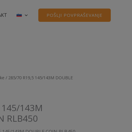
AKT
POŠLJI POVPRAŠEVANJE
ike
/ 285/70 R19,5 145/143M DOUBLE
5 145/143M
N RLB450
,5 145/143M DOUBLE COIN RLB450