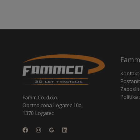
Famm
Kontakt
Postanit
Zaposlit
Politika
Famm Co. d.o.o.
Obrtna cona Logatec 10a,
1370 Logatec