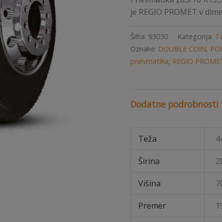
je REGIO PROMET v dimenz
Šifra:
93030
Kategorija:
T
Oznake:
DOUBLE COIN
,
PO
pnevmatika
,
REGIO PROME
Dodatne podrobnosti
Teža
4
Širina
2
Višina
7
Premer
1