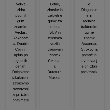
Velika
Letne,
e
izbira
zimske in
Diagonaln
tovornih
celoletne
e in
gum
gume za
radialne
znamke
osebna,
traktorske
Aeolus,
SUV in
gume
Yokoham
terenska
znamk
a, Double
vozila
Ascenso.
Coin in
blagovnih
Strokovna
Aplus po
znamk
pomoč in
ugodnih
Yokoham
svetovanj
cenah.
a,
e pri izbiri
Dolgoletne
Duraturn,
pnevmatik
izkušnje in
Maxxis.
.
strokovno
svetovanj
e pri izbiri
pnevmatik
.