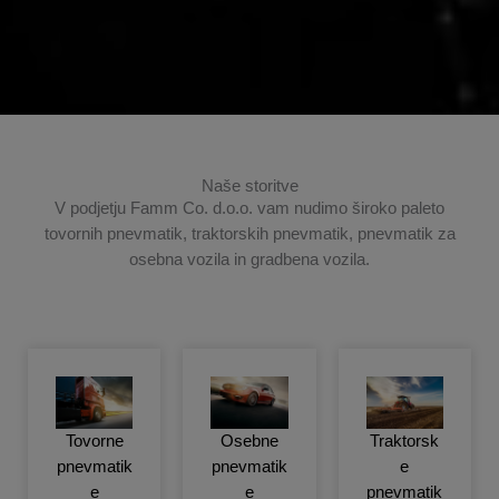
Naše storitve
V podjetju Famm Co. d.o.o. vam nudimo široko paleto
tovornih pnevmatik, traktorskih pnevmatik, pnevmatik za
osebna vozila in gradbena vozila.
Tovorne
Osebne
Traktorsk
pnevmatik
pnevmatik
e
e
e
pnevmatik