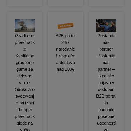
Gradbene
B2B portal
Postanite
pnevmatik
24/7
naš
e
naročanje
partner
Kvalitetne
Brezplačn
Postanite
gradbene
a dostava
naš
gume za
nad 100€
partner –
delovne
izpolnite
stroje.
prijavo v
Strokovno
sodoben
svetovanj
B2B portal
e pri izbiri
in
damper
pridobite
pnevmatik
posebne
glede na
ugodnosti
vašo
za