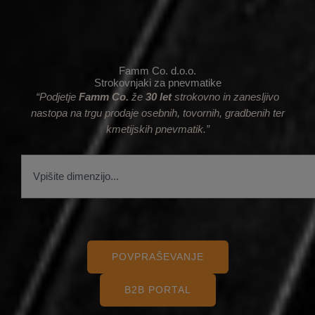
Famm Co. d.o.o.
Strokovnjaki za pnevmatike
“Podjetje
Famm Co.
že
30 let
strokovno in zanesljivo
nastopa na trgu prodaje osebnih, tovornih, gradbenih ter
kmetijskih pnevmatik.”
S
e
a
r
c
h
POVPRAŠEVANJE
B2B PORTAL